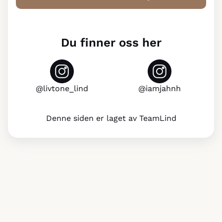
Du finner oss her
@l
ivtone_lind
@iamjahnh
Denne siden er laget av TeamLind